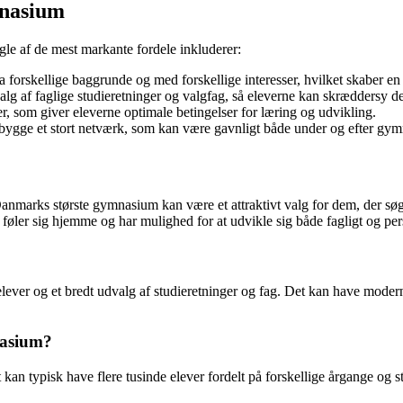
mnasium
le af de mest markante fordele inkluderer:
a forskellige baggrunde og med forskellige interesser, hvilket skaber 
 af faglige studieretninger og valgfag, så eleverne kan skræddersy der
r, som giver eleverne optimale betingelser for læring og udvikling.
bygge et stort netværk, som kan være gavnligt både under og efter gym
Danmarks største gymnasium kan være et attraktivt valg for dem, der sø
 føler sig hjemme og har mulighed for at udvikle sig både fagligt og per
lever og et bredt udvalg af studieretninger og fag. Det kan have moderne 
nasium?
kan typisk have flere tusinde elever fordelt på forskellige årgange og 