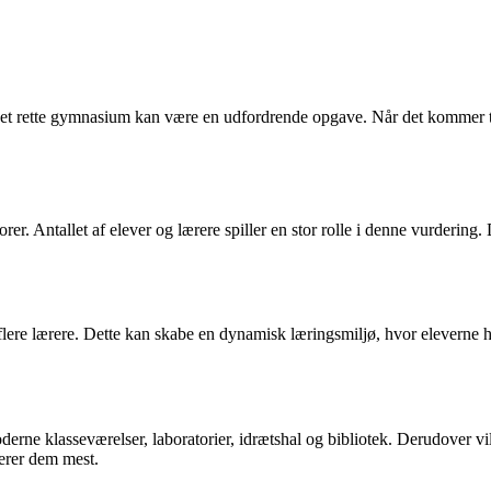
det rette gymnasium kan være en udfordrende opgave. Når det kommer til
er. Antallet af elever og lærere spiller en stor rolle i denne vurdering. D
å flere lærere. Dette kan skabe en dynamisk læringsmiljø, hvor elevern
oderne klasseværelser, laboratorier, idrætshal og bibliotek. Derudover vi
serer dem mest.