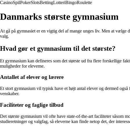
Casino
Spil
Poker
Slots
Betting
Lotteri
Bingo
Roulette
Danmarks største gymnasium
At gå på gymnasiet er en vigtig del af mange unges liv. Men at vælge 
valg.
Hvad gør et gymnasium til det største?
Et gymnasium kan defineres som det største ud fra flere forskellige faktor
muligheder for eleverne.
Antallet af elever og lærere
Et stort gymnasium vil typisk have et højt antal elever og dermed ogs
venskaber.
Faciliteter og faglige tilbud
Det største gymnasium vil ofte have state-of-the-art faciliteter såsom m
studieretninger og valgfag, så eleverne kan finde netop det, der interes