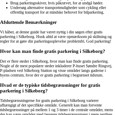
Brug parkeringsskiver, hvis påkrævet, for at undgå bøder.
Undersøg alternative transportmuligheder som cykling eller
offentlig transport for at mindske behovet for bilparkering.
Afsluttende Bemærkninger
Vi håber, at denne guide har været nyttig i din søgen efter gratis
parkering i Silkeborg. Husk altid at være opmærksom på skiltning og
regler for at gøre din parkeringsoplevelse problemfri. God parkering!
Hvor kan man finde gratis parkering i Silkeborg?
Der er flere steder i Silkeborg, hvor man kan finde gratis parkering.
Nogle af de mest populære steder inkluderer P-huset Søndre Ringvej,
P-pladsen ved Silkeborg Station og visse områder langs gaderne i
byens centrum, hvor der er gratis parkering i begrænset tidsrum.
Hvad er de typiske tidsbegrænsninger for gratis
parkering i Silkeborg?
Tidsbegrænsningerne for gratis parkering i Silkeborg varierer
afhængigt af det specifikke område. Generelt kan man forvente
tidsbegrænsninger på mellem 1 og 3 timer i de centrale områder, mens
der kan være områder med længere tidsbegrænsninger i mere perifere