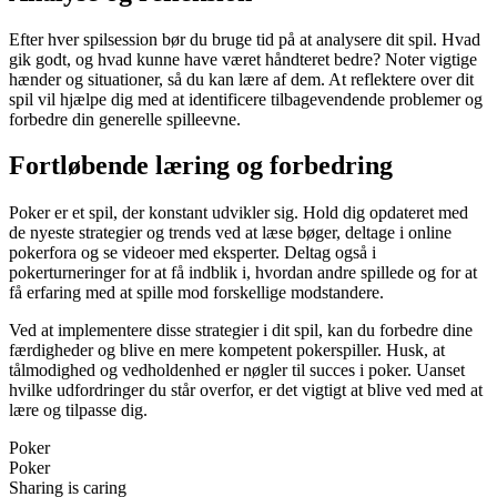
Efter hver spilsession bør du bruge tid på at analysere dit spil. Hvad
gik godt, og hvad kunne have været håndteret bedre? Noter vigtige
hænder og situationer, så du kan lære af dem. At reflektere over dit
spil vil hjælpe dig med at identificere tilbagevendende problemer og
forbedre din generelle spilleevne.
Fortløbende læring og forbedring
Poker er et spil, der konstant udvikler sig. Hold dig opdateret med
de nyeste strategier og trends ved at læse bøger, deltage i online
pokerfora og se videoer med eksperter. Deltag også i
pokerturneringer for at få indblik i, hvordan andre spillede og for at
få erfaring med at spille mod forskellige modstandere.
Ved at implementere disse strategier i dit spil, kan du forbedre dine
færdigheder og blive en mere kompetent pokerspiller. Husk, at
tålmodighed og vedholdenhed er nøgler til succes i poker. Uanset
hvilke udfordringer du står overfor, er det vigtigt at blive ved med at
lære og tilpasse dig.
Poker
Poker
Sharing is caring