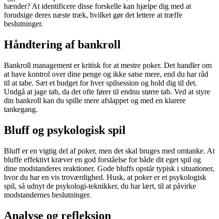
hænder? At identificere disse forskelle kan hjælpe dig med at
forudsige deres næste træk, hvilket gør det lettere at træffe
beslutninger.
Håndtering af bankroll
Bankroll management er kritisk for at mestre poker. Det handler om
at have kontrol over dine penge og ikke satse mere, end du har råd
til at tabe. Sæt et budget for hver spilsession og hold dig til det.
Undgå at jage tab, da det ofte fører til endnu større tab. Ved at styre
din bankroll kan du spille mere afslappet og med en klarere
tankegang.
Bluff og psykologisk spil
Bluff er en vigtig del af poker, men det skal bruges med omtanke. At
bluffe effektivt kræver en god forståelse for både dit eget spil og
dine modstanderes reaktioner. Gode bluffs opstår typisk i situationer,
hvor du har en vis troværdighed. Husk, at poker er et psykologisk
spil, så udnyt de psykologi-teknikker, du har lært, til at påvirke
modstandernes beslutninger.
Analyse og refleksion