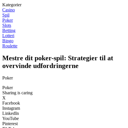
Kategorier
Casino
Spil
Poker
Slots
Betting
Lotteri
Bingo
Roulette
Mestre dit poker-spil: Strategier til at
overvinde udfordringerne
Poker
Poker
Sharing is caring
X
Facebook
Instagram
LinkedIn
YouTube
Pinterest