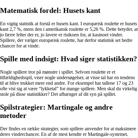
Matematisk fordel: Husets kant
En vigtig statistik at forstå er husets kant. I europæisk roulette er husets
kant 2,7 %, mens den i amerikansk roulette er 5,26 %. Dette betyder, at
jo færre felter der er, jo lavere er risikoen for, at kasinoet vinder.
Spillere, der vælger europæisk roulette, har derfor statistisk set bedre
chancer for at vinde.
Spille med indsigt: Hvad siger statistikken?
Nogle spillere tror på mønstre i spillet. Selvom roulette er et
tilfældighedsspil, viser nogle undersøgelser, at visse tal har en tendens
til at blive trukket mere end andre. For eksempel har tallene 17 og 23
ofte vist sig at være “lykketal” for mange spillere. Men skal du virkelig
stole på disse statistikker? Det afhænger af dit syn på spillet.
Spilstrategier: Martingale og andre
metoder
Der findes en række strategier, som spillere anvender for at maksimere
deres vinderchancer. En af de mest kendte er Martingale-systemet.