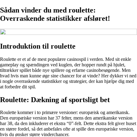
Sådan vinder du med roulette:
Overraskende statistikker afsløret!
Introduktion til roulette
Roulette er et af de mest populære casinospil i verden. Med sit enkle
gameplay og spændingen ved kuglen, der hopper rundt på hjulet,
tiltrækker spillet både nye spillere og erfarne casinobesøgende. Men
hvad hvis man kunne øge sine chancer for at vinde? Her dykker vi ned
i nogle overraskende statistikker og strategier, der kan hjælpe dig med
at forbedre dit spil.
Roulette: Dækning af sportsligt bet
Roulette kommer i to primære versioner: europæisk og amerikansk.
Den europæiske version har 37 felter, mens den amerikanske version
har 38, da den inkluderer et ekstra “0”-felt. Dette ekstra felt giver huset
en større fordel, så det anbefales ofte at spille den europæiske version,
hvis du ønsker større vinderchancer.