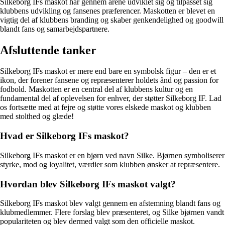
Silkeborg IFs maskot har gennem årene udviklet sig og tilpasset sig
klubbens udvikling og fansenes præferencer. Maskotten er blevet en
vigtig del af klubbens branding og skaber genkendelighed og goodwill
blandt fans og samarbejdspartnere.
Afsluttende tanker
Silkeborg IFs maskot er mere end bare en symbolsk figur – den er et
ikon, der forener fansene og repræsenterer holdets ånd og passion for
fodbold. Maskotten er en central del af klubbens kultur og en
fundamental del af oplevelsen for enhver, der støtter Silkeborg IF. Lad
os fortsætte med at fejre og støtte vores elskede maskot og klubben
med stolthed og glæde!
Hvad er Silkeborg IFs maskot?
Silkeborg IFs maskot er en bjørn ved navn Silke. Bjørnen symboliserer
styrke, mod og loyalitet, værdier som klubben ønsker at repræsentere.
Hvordan blev Silkeborg IFs maskot valgt?
Silkeborg IFs maskot blev valgt gennem en afstemning blandt fans og
klubmedlemmer. Flere forslag blev præsenteret, og Silke bjørnen vandt
populariteten og blev dermed valgt som den officielle maskot.