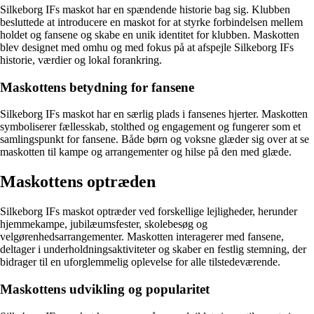
Silkeborg IFs maskot har en spændende historie bag sig. Klubben
besluttede at introducere en maskot for at styrke forbindelsen mellem
holdet og fansene og skabe en unik identitet for klubben. Maskotten
blev designet med omhu og med fokus på at afspejle Silkeborg IFs
historie, værdier og lokal forankring.
Maskottens betydning for fansene
Silkeborg IFs maskot har en særlig plads i fansenes hjerter. Maskotten
symboliserer fællesskab, stolthed og engagement og fungerer som et
samlingspunkt for fansene. Både børn og voksne glæder sig over at se
maskotten til kampe og arrangementer og hilse på den med glæde.
Maskottens optræden
Silkeborg IFs maskot optræder ved forskellige lejligheder, herunder
hjemmekampe, jubilæumsfester, skolebesøg og
velgørenhedsarrangementer. Maskotten interagerer med fansene,
deltager i underholdningsaktiviteter og skaber en festlig stemning, der
bidrager til en uforglemmelig oplevelse for alle tilstedeværende.
Maskottens udvikling og popularitet