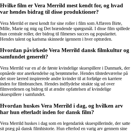
Hvilke film er Vera Merrild mest kendt for, og hvad
var hendes bidrag til disse produktioner?
Vera Merrild er mest kendt for sine roller i film som Affæren Birte,
Mille, Marie og mig og Det brændende spørgsmål. I disse film spillede
hun centrale roller, der bidrog til filmenes succes og popularitet.
Hendes talent og karisma skinnede igennem i hver optræden.
Hvordan påvirkede Vera Merrild dansk filmkultur og
samfundet generelt?
Vera Merrild var en af de første kvindelige skuespillere i Danmark, der
opnåede stor anerkendelse og berømmelse. Hendes tilstedeværelse på
det store lærred inspirerede andre kvinder til at forfølge en karriere
inden for filmbranchen. Hendes indflydelse strakte sig ud over
filmverdenen og bidrog til at ændre opfattelsen af kvindelige
skuespillere i samfundet.
Hvordan huskes Vera Merrild i dag, og hvilken arv
har hun efterladt inden for dansk film?
Vera Merrild huskes i dag som en legendarisk skuespillerinde, der satte
sit præg på dansk filmhistorie. Hun efterlod en varig arv gennem sine