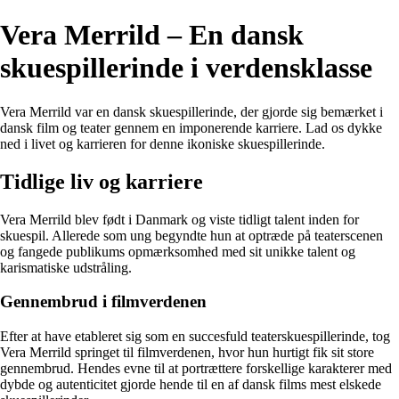
Vera Merrild – En dansk
skuespillerinde i verdensklasse
Vera Merrild var en dansk skuespillerinde, der gjorde sig bemærket i
dansk film og teater gennem en imponerende karriere. Lad os dykke
ned i livet og karrieren for denne ikoniske skuespillerinde.
Tidlige liv og karriere
Vera Merrild blev født i Danmark og viste tidligt talent inden for
skuespil. Allerede som ung begyndte hun at optræde på teaterscenen
og fangede publikums opmærksomhed med sit unikke talent og
karismatiske udstråling.
Gennembrud i filmverdenen
Efter at have etableret sig som en succesfuld teaterskuespillerinde, tog
Vera Merrild springet til filmverdenen, hvor hun hurtigt fik sit store
gennembrud. Hendes evne til at portrættere forskellige karakterer med
dybde og autenticitet gjorde hende til en af dansk films mest elskede