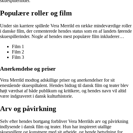
skuespillerinder.
Populære roller og film
Under sin karriere spillede Vera Merrild en række mindeværdige roller
i danske film, der cementerede hendes status som en af landets førende
skuespillerinder. Nogle af hendes mest populære film inkluderer…
Film 1
Film 2
Film 3
Anerkendelse og priser
Vera Merrild modtog adskillige priser og anerkendelser for sit
enestående skuespiltalent. Hendes bidrag til dansk film og teater blev
højt værdsat af både publikum og kritikere, og hendes navn vil altid
være indgraveret i dansk kulturhistorie.
Arv og påvirkning
Selv efter hendes bortgang forbliver Vera Merrilds arv og påvirkning
indlysende i dansk film og teater. Hun har inspireret utallige
skuespillere og kunstnere med sit arbejde, og hende betydning for