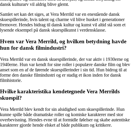
dansk kulturarv vil aldrig blive glemt.
Samlet set kan det siges, at Vera Merrild var en enestående dansk
skuespillerinde, hvis talent og charme vil blive husket i generationer
fremover. Hendes bidrag til dansk kultur og kunst vil altid stå som et
lysende eksempel på dansk skuespilkunst i verdensklasse.
Hvem var Vera Merrild, og hvilken betydning havde
hun for dansk filmindustri?
Vera Merrild var en dansk skuespillerinde, der var aktiv i 1930erne og
1940erne. Hun var kendt for sine roller i populære danske film og blev
anset som en af de førende skuespillerinder i sin tid. Hun bidrog til at
forme den danske filmindustri og er stadig et ikon inden for dansk
filmhistorie.
Hvilke karakteristika kendetegnede Vera Merrilds
skuespil?
Vera Merrild blev kendt for sin alsidighed som skuespillerinde. Hun
kunne spille både dramatiske roller og komiske karakterer med stor
overbevisning. Hendes evne til at formidle følelser og skabe autentiske
karakterer gjorde hende elsket af både publikum og kritikere.